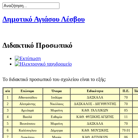
Δημοτικό Αγιάσου Λέσβου
Διδακτικό Προσωπικό
Το διδακτικό προσωπικό του σχολείου είναι το εξής:
α/α
Επώνυμο
Όνομα
Ειδικότητα
Π.Ε.
Τά
1
Αθανασιάδου
Ισιδώρα
ΔΑΣΚΑΛΑ
70
2
Αλιπράντης
Νικόλαος
ΔΑΣΚΑΛΟΣ - ΔΙΕΥΘΥΝΤΗΣ
70
3
Αχειλαρά
Μυρσίνη
ΚΑΘ. ΓΑΛΛΙΚΩΝ
05
4
Βασλά
Ευθυμία
ΚΑΘ. ΦΥΣΙΚΗΣ ΑΓΩΓΗΣ
11
5
Βουνάτσου
Μυρσίνη
ΔΑΣΚΑΛΑ
70
6
Καλέσογλου
Δήμητρα
ΚΑΘ. ΜΟΥΣΙΚΗΣ
79.01
7
Λιακάτου
Μαρία
ΚΑΘ. ΑΓΓΛΙΚΩΝ
06